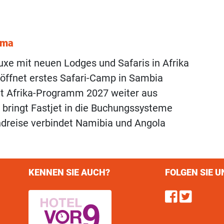
ema
uxe mit neuen Lodges und Safaris in Afrika
öffnet erstes Safari-Camp in Sambia
t Afrika-Programm 2027 weiter aus
s bringt Fastjet in die Buchungssysteme
dreise verbindet Namibia und Angola
KENNEN SIE AUCH?
FOLGEN SIE U
Find u
Follo