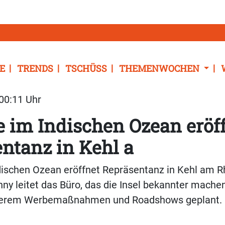
E
TRENDS
TSCHÜSS
THEMENWOCHEN
 00:11 Uhr
 im Indischen Ozean eröf
ntanz in Kehl a
dischen Ozean eröffnet Repräsentanz in Kehl am R
ny leitet das Büro, das die Insel bekannter machen
nderem Werbemaßnahmen und Roadshows geplant.