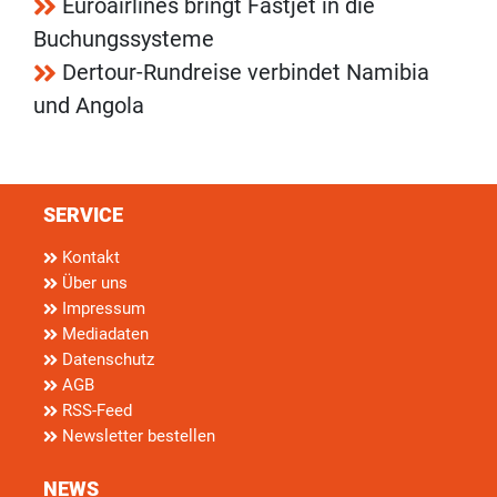
Euroairlines bringt Fastjet in die
Buchungssysteme
Dertour-Rundreise verbindet Namibia
und Angola
SERVICE
Kontakt
Über uns
Impressum
Mediadaten
Datenschutz
AGB
RSS-Feed
Newsletter bestellen
NEWS