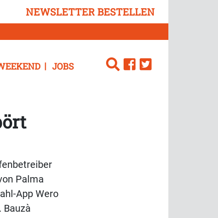
NEWSLETTER BESTELLEN
WEEKEND
JOBS
ört
fenbetreiber
 von Palma
ezahl-App Wero
". Bauzà