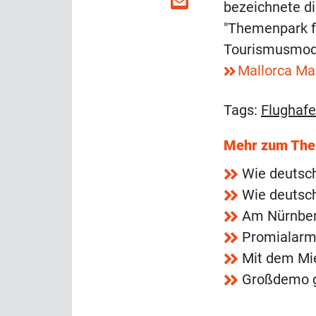
bezeichnete di
"Themenpark f
Tourismusmodel
Mallorca Ma
Tags:
Flughaf
Mehr zum Th
Wie deutsc
Wie deutsc
Am Nürnberg
Promialarm
Mit dem Mi
Großdemo g