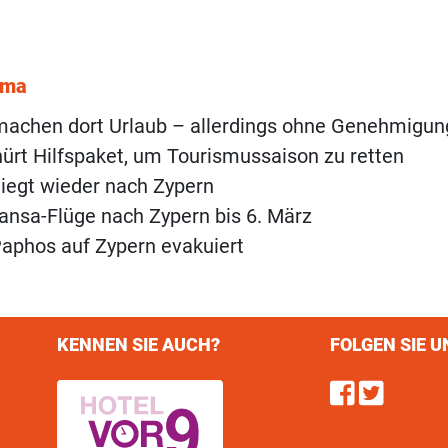
ema
machen dort Urlaub – allerdings ohne Genehmigun
ürt Hilfspaket, um Tourismussaison zu retten
liegt wieder nach Zypern
ansa-Flüge nach Zypern bis 6. März
aphos auf Zypern evakuiert
KENNEN SIE AUCH?
FOLGEN SIE U
Find u
Follo