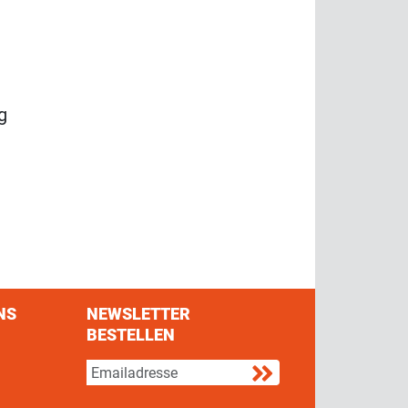
g
NS
NEWSLETTER
BESTELLEN
s on Facebook
w us on Twitter