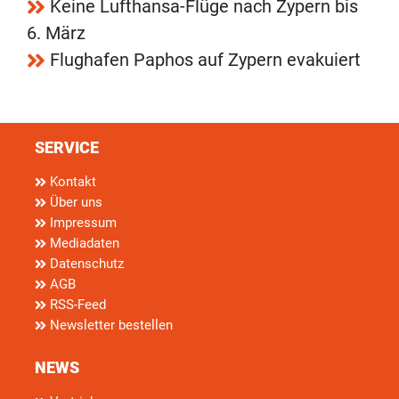
Keine Lufthansa-Flüge nach Zypern bis
6. März
Flughafen Paphos auf Zypern evakuiert
SERVICE
Kontakt
Über uns
Impressum
Mediadaten
Datenschutz
AGB
RSS-Feed
Newsletter bestellen
NEWS