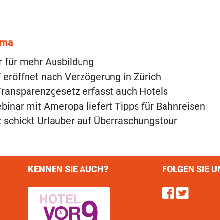
ema
r für mehr Ausbildung
of eröffnet nach Verzögerung in Zürich
ransparenzgesetz erfasst auch Hotels
inar mit Ameropa liefert Tipps für Bahnreisen
 schickt Urlauber auf Überraschungstour
KENNEN SIE AUCH?
FOLGEN SIE U
Find u
Follo