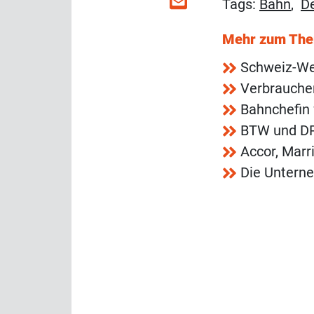
Tags:
Bahn
,
D
Mehr zum Th
Schweiz-Web
Verbraucher
Bahnchefin 
BTW und DRV
Accor, Marr
Die Unterne