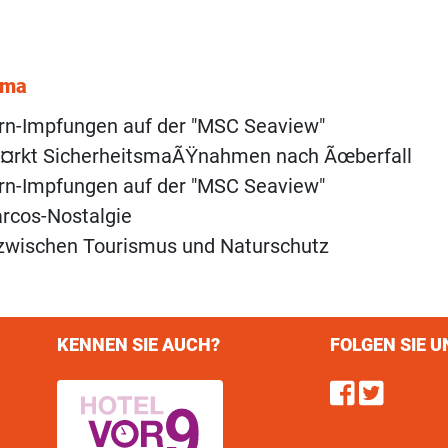
ema
rn-Impfungen auf der "MSC Seaview"
Ã¤rkt SicherheitsmaÃŸnahmen nach Ãœberfall
rn-Impfungen auf der "MSC Seaview"
rcos-Nostalgie
zwischen Tourismus und Naturschutz
KENNEN SIE AUCH?
FOLGEN SIE U
Find u
Follo