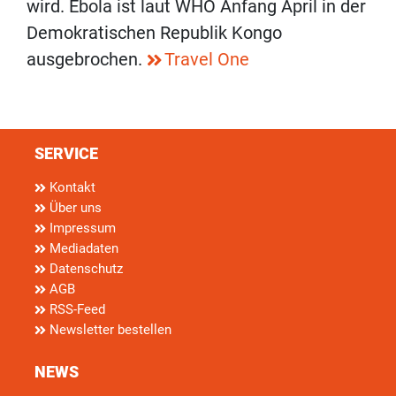
wird. Ebola ist laut WHO Anfang April in der
Demokratischen Republik Kongo
ausgebrochen.
Travel One
SERVICE
Kontakt
Über uns
Impressum
Mediadaten
Datenschutz
AGB
RSS-Feed
Newsletter bestellen
NEWS