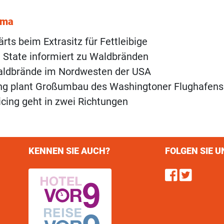
ema
rts beim Extrasitz für Fettleibige
 State informiert zu Waldbränden
ldbrände im Nordwesten der USA
ng plant Großumbau des Washingtoner Flughafens
cing geht in zwei Richtungen
KENNEN SIE AUCH?
FOLGEN SIE U
Find u
Follo