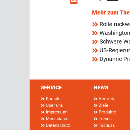
Mehr zum Th
Rolle rückwä
Washington
Schwere Wa
US-Regieru
Dynamic Pri
SERVICE
NEWS
Kontakt
Vertrieb
Über uns
Ziele
Impressum
Produkte
Mediadaten
Trends
Datenschutz
Tschüss