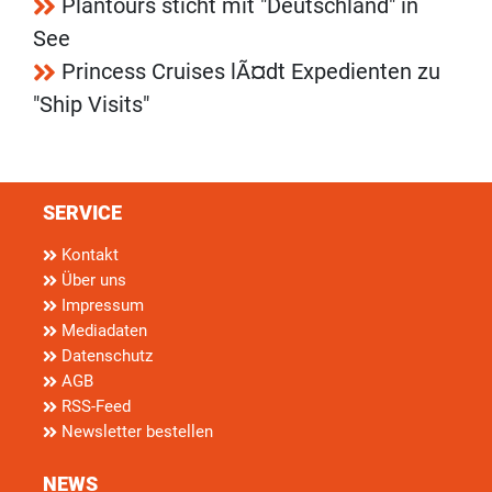
Plantours sticht mit "Deutschland" in
See
Princess Cruises lÃ¤dt Expedienten zu
"Ship Visits"
SERVICE
Kontakt
Über uns
Impressum
Mediadaten
Datenschutz
AGB
RSS-Feed
Newsletter bestellen
NEWS