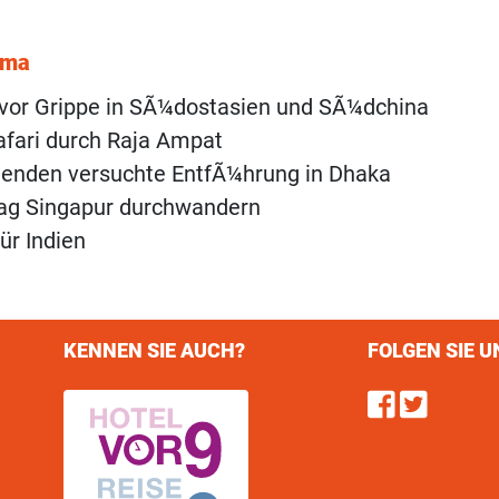
ema
vor Grippe in SÃ¼dostasien und SÃ¼dchina
fari durch Raja Ampat
eenden versuchte EntfÃ¼hrung in Dhaka
ag Singapur durchwandern
ür Indien
KENNEN SIE AUCH?
FOLGEN SIE U
Find u
Follo