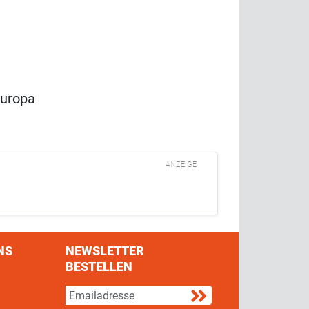
Europa
ANZEIGE
NS
NEWSLETTER
BESTELLEN
s on Facebook
w us on Twitter