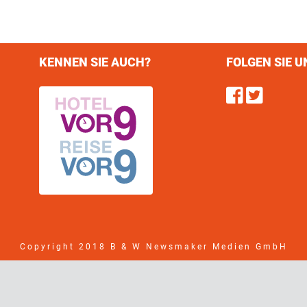
KENNEN SIE AUCH?
FOLGEN SIE U
Find u
Follo
Copyright 2018 B & W Newsmaker Medien GmbH