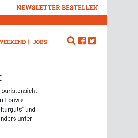
NEWSLETTER BESTELLEN
WEEKEND
JOBS
:
Touristensicht
am Louvre
lturguts" und
änders unter