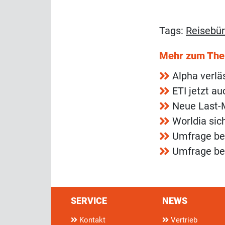
Tags:
Reisebü
Mehr zum Th
Alpha verl
ETI jetzt a
Neue Last-M
Worldia sic
Umfrage bes
Umfrage bes
SERVICE
NEWS
Kontakt
Vertrieb