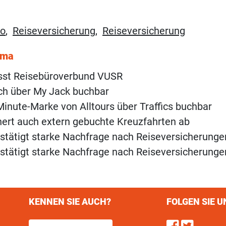
ro
,
Reiseversicherung
,
Reiseversicherung
ema
ässt Reisebüroverbund VUSR
uch über My Jack buchbar
inute-Marke von Alltours über Traffics buchbar
hert auch extern gebuchte Kreuzfahrten ab
tätigt starke Nachfrage nach Reiseversicherunge
tätigt starke Nachfrage nach Reiseversicherunge
KENNEN SIE AUCH?
FOLGEN SIE U
Find u
Follo