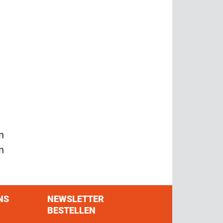
n
n
NS
NEWSLETTER
BESTELLEN
s on Facebook
w us on Twitter