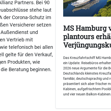
llianz Partners. Bei 90
euabschlüsse stehe laut
TA der Corona-Schutz im
oßen Versicherer setzen
MS Hamburg 
n Außendienst und
plantours erhä
en Vertrieb mit
Verjüngungsk
ie telefonisch bei allen
ll gelte für den Verkauf,
Das Kreuzfahrtschiff MS Ham
gen Produkten, wie
ein Update. Reisebüros erhalte
2026 neue Argumente für die B
 die Beratung beginnen.
Deutschlands kleinstes Kreuzfah
familiär, deutschsprachig und 
präsentiert sich aber frischer m
Kabinen, aufgefrischtem Pool
und vier neuen Balkon-Kabinen