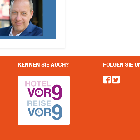
KENNEN SIE AUCH?
FOLGEN SIE U
Find u
Follo