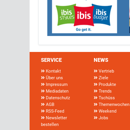
SERVICE
NEWS
Kontakt
Vertrieb
Über uns
Ziele
Impressum
Produkte
Mediadaten
Trends
Datenschutz
Tschüss
AGB
Themenwochen
RSS-Feed
Weekend
Newsletter
Jobs
bestellen