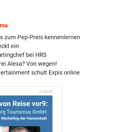
ema
ls zum Pep-Preis kennenlernen
ckt ein
etingchef bei HRS
rei Alexa? Von wegen!
ertainment schult Expis online
ANZEIGE