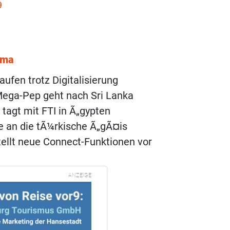
9
ema
aufen trotz Digitalisierung
Mega-Pep geht nach Sri Lanka
 tagt mit FTI in Ã„gypten
se an die tÃ¼rkische Ã„gÃ¤is
ellt neue Connect-Funktionen vor
ANZEIGE