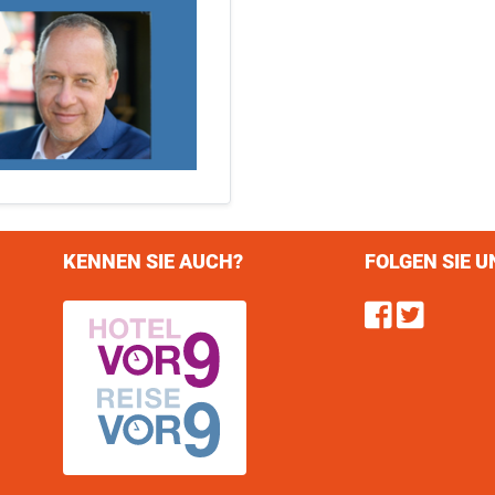
KENNEN SIE AUCH?
FOLGEN SIE U
Find u
Follo