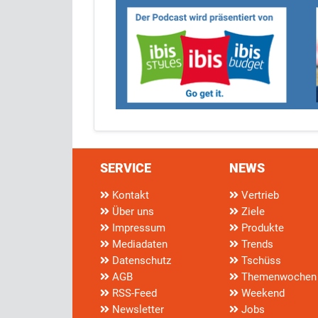
SERVICE
NEWS
Kontakt
Vertrieb
Über uns
Ziele
Impressum
Produkte
Mediadaten
Trends
Datenschutz
Tschüss
AGB
Themenwochen
RSS-Feed
Weekend
Newsletter
Jobs