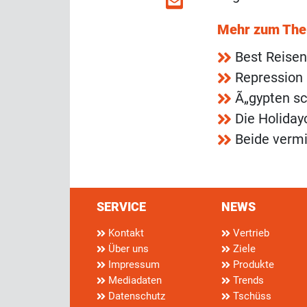
Mehr zum Th
Best Reisen
Repression 
Ã„gypten sc
Die Holiday
Beide vermi
SERVICE
NEWS
Kontakt
Vertrieb
Über uns
Ziele
Impressum
Produkte
Mediadaten
Trends
Datenschutz
Tschüss