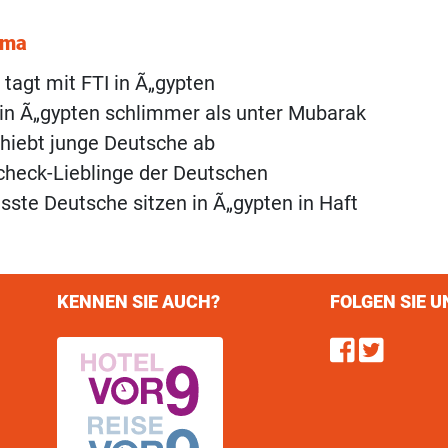
ema
 tagt mit FTI in Ã„gypten
in Ã„gypten schlimmer als unter Mubarak
hiebt junge Deutsche ab
check-Lieblinge der Deutschen
sste Deutsche sitzen in Ã„gypten in Haft
KENNEN SIE AUCH?
FOLGEN SIE U
Find u
Follo