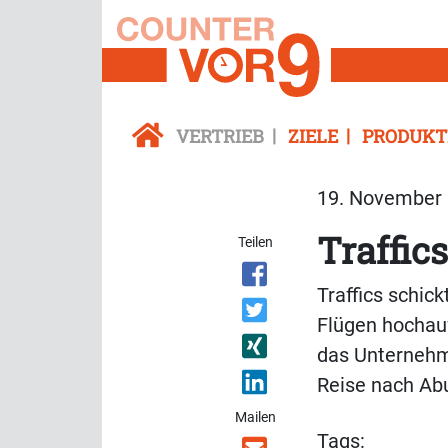
VERTRIEB
ZIELE
PRODUKT
19. November 
Traffic
Teilen
Traffics schic
Flügen hochauf
das Unternehm
Reise nach Ab
Mailen
Tags: