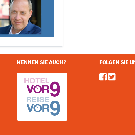
KENNEN SIE AUCH?
FOLGEN SIE U
Find u
Follo