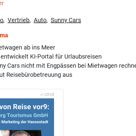
er
ro
,
Vertrieb
,
Auto
,
Sunny Cars
ema
etwagen ab ins Meer
 entwickelt KI-Portal für Urlaubsreisen
y Cars nicht mit Engpässen bei Mietwagen rechn
ut Reisebürobetreuung aus
ANZEIGE