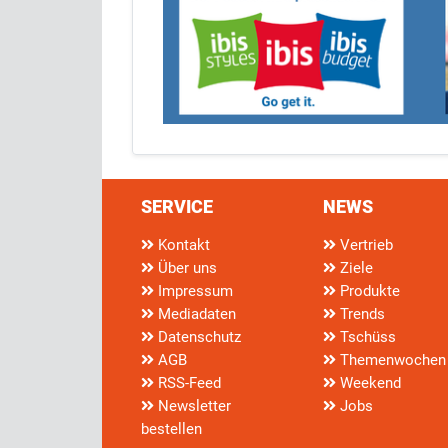
SERVICE
NEWS
Kontakt
Vertrieb
Über uns
Ziele
Impressum
Produkte
Mediadaten
Trends
Datenschutz
Tschüss
AGB
Themenwochen
RSS-Feed
Weekend
Newsletter
Jobs
bestellen