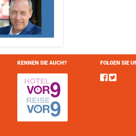
KENNEN SIE AUCH?
FOLGEN SIE U
Find u
Follo