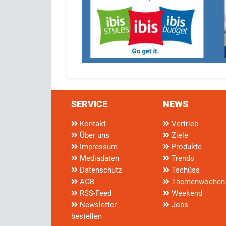
SERVICE
NEWS
Kontakt
Vertrieb
Über uns
Ziele
Impressum
Produkte
Mediadaten
Trends
Datenschutz
Tschüss
AGB
Themenwochen
RSS-Feed
Weekend
Newsletter
Jobs
bestellen