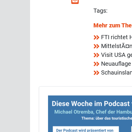
Tags:
Mehr zum Th
FTI richtet
MittelstÃ¤n
Visit USA g
Neuauflage 
Schauinsla