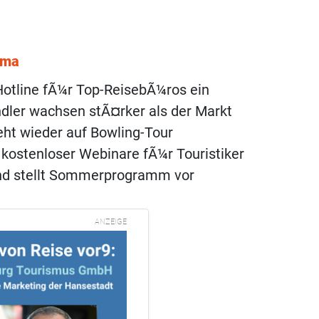
ema
 Hotline fÃ¼r Top-ReisebÃ¼ros ein
dler wachsen stÃ¤rker als der Markt
eht wieder auf Bowling-Tour
kostenloser Webinare fÃ¼r Touristiker
nd stellt Sommerprogramm vor
ANZEIGE