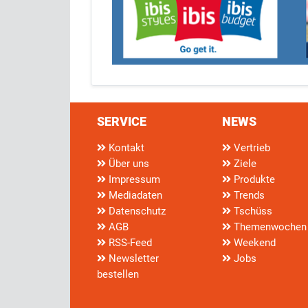
SERVICE
NEWS
Kontakt
Vertrieb
Über uns
Ziele
Impressum
Produkte
Mediadaten
Trends
Datenschutz
Tschüss
AGB
Themenwochen
RSS-Feed
Weekend
Newsletter
Jobs
bestellen