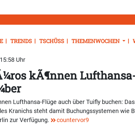
E
TRENDS
TSCHÜSS
THEMENWOCHEN
 15:58 Uhr
Ã¼ros kÃ¶nnen Lufthansa
¼ber
nnen Lufthansa-Flüge auch über Tuifly buchen: Da
des Kranichs steht damit Buchungssystemen wie B
lin zur Verfügung.
countervor9