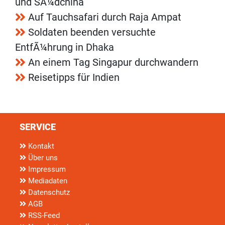
und SÃ¼dchina
Auf Tauchsafari durch Raja Ampat
Soldaten beenden versuchte
EntfÃ¼hrung in Dhaka
An einem Tag Singapur durchwandern
Reisetipps für Indien
SERVICE
Kontakt
Über uns
Impressum
Mediadaten
Datenschutz
AGB
RSS-Feed