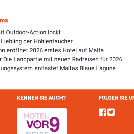
ema
t Outdoor-Action lockt
 Liebling der Höhlentaucher
on eröffnet 2026 erstes Hotel auf Malta
r Die Landpartie mit neuen Radreisen für 2026
hungssystem entlastet Maltas Blaue Lagune
KENNEN SIE AUCH?
FOLGEN SIE U
Find u
Follo