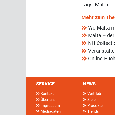
Tags:
Malta
Mehr zum Th
Wo Malta mi
Malta – der
NH Collecti
Veranstalte
Online-Buc
SERVICE
NEWS
Kontakt
Vertrieb
Über uns
Ziele
Impressum
Produkte
Mediadaten
Trends