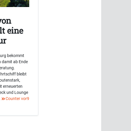
von
lt eine
ur
burg bekommt
n damit ab Ende
eratung.
rtschiff bleibt
routenstark,
it erneuerten
deck und Lounge
.
Counter vor9