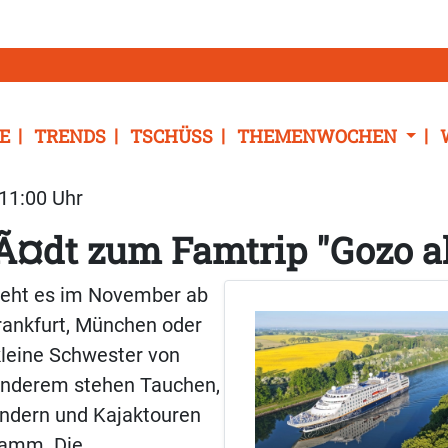
E
TRENDS
TSCHÜSS
THEMENWOCHEN
 11:00 Uhr
Ã¤dt zum Famtrip "Gozo a
 geht es im November ab
Frankfurt, München oder
kleine Schwester von
 anderem stehen Tauchen,
ndern und Kajaktouren
ramm. Die