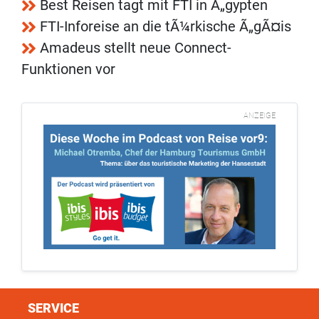
Best Reisen tagt mit FTI in Ã„gypten
FTI-Inforeise an die tÃ¼rkische Ã„gÃ¤is
Amadeus stellt neue Connect-
Funktionen vor
ANZEIGE
SERVICE