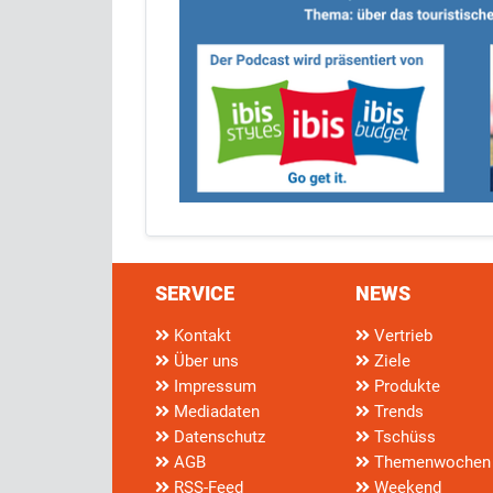
SERVICE
NEWS
Kontakt
Vertrieb
Über uns
Ziele
Impressum
Produkte
Mediadaten
Trends
Datenschutz
Tschüss
AGB
Themenwochen
RSS-Feed
Weekend