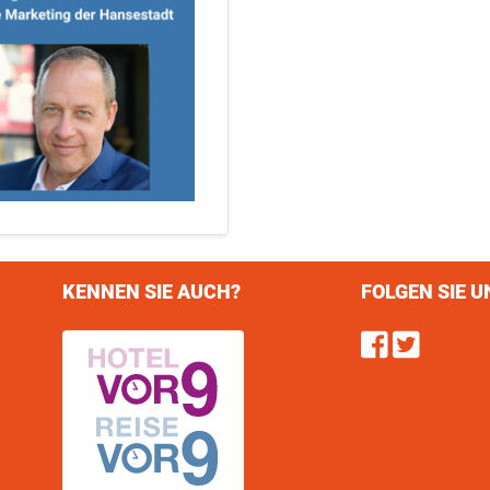
KENNEN SIE AUCH?
FOLGEN SIE U
Find u
Follo