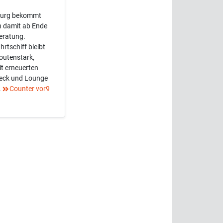
burg bekommt
n damit ab Ende
eratung.
rtschiff bleibt
routenstark,
it erneuerten
deck und Lounge
.
Counter vor9