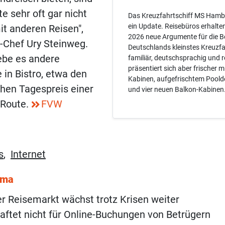
e sehr oft gar nicht
Das Kreuzfahrtschiff MS Ham
ein Update. Reisebüros erhalte
it anderen Reisen",
2026 neue Argumente für die B
-Chef Ury Steinweg.
Deutschlands kleinstes Kreuzfah
ebe es andere
familiär, deutschsprachig und 
präsentiert sich aber frischer m
in Bistro, etwa den
Kabinen, aufgefrischtem Pool
chen Tagespreis einer
und vier neuen Balkon-Kabinen
 Route.
FVW
s
,
Internet
ema
r Reisemarkt wächst trotz Krisen weiter
aftet nicht für Online-Buchungen von Betrügern