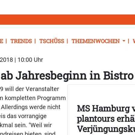
E
TRENDS
TSCHÜSS
THEMENWOCHEN
2018 | 10:00 Uhr
ab Jahresbeginn in Bistro
 will der Veranstalter
em kompletten Programm
MS Hamburg 
. Allerdings werde nicht
is das vorrangige
plantours erhä
mal sein. "Weil wir
Verjüngungsk
dreisen bieten, sind