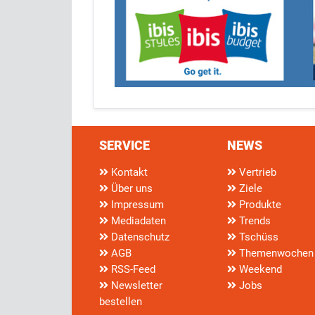
SERVICE
NEWS
Kontakt
Vertrieb
Über uns
Ziele
Impressum
Produkte
Mediadaten
Trends
Datenschutz
Tschüss
AGB
Themenwochen
RSS-Feed
Weekend
Newsletter
Jobs
bestellen