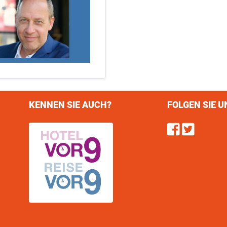
KENNEN SIE AUCH?
FOLGEN SIE U
Find u
Follo