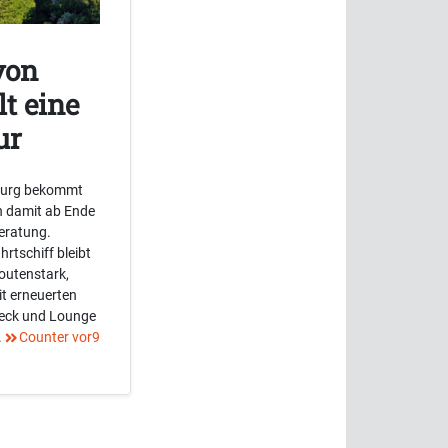
von
lt eine
ur
burg bekommt
n damit ab Ende
eratung.
rtschiff bleibt
routenstark,
it erneuerten
deck und Lounge
.
Counter vor9