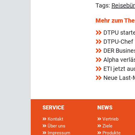
Tags:
Reisebü
Mehr zum Th
DTPU starte
DTPU-Chef 
DER Busines
Alpha verl
ETI jetzt a
Neue Last-M
SERVICE
NEWS
Kontakt
Vertrieb
Über uns
Ziele
Impressum
Produkte