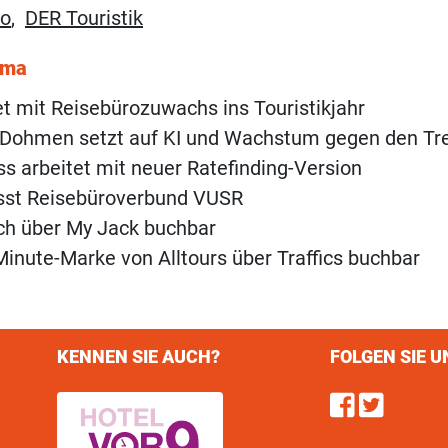
ro
,
DER Touristik
ema
t mit Reisebürozuwachs ins Touristikjahr
Dohmen setzt auf KI und Wachstum gegen den Tr
s arbeitet mit neuer Ratefinding-Version
ässt Reisebüroverbund VUSR
uch über My Jack buchbar
inute-Marke von Alltours über Traffics buchbar
KENNEN SIE AUCH?
FOLGEN SIE U
Find u
Follo