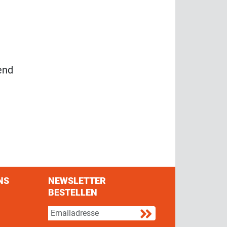
end
NS
NEWSLETTER
BESTELLEN
s on Facebook
w us on Twitter