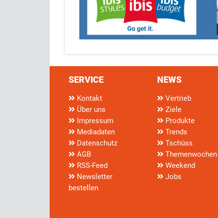
SERVICE
NEWS
Kontakt
Vertrieb
Über uns
Ziele
Impressum
Produkte
Mediadaten
Trends
Datenschutz
Tschüss
AGB
Themenwochen
RSS-Feed
Weekend
Newsletter
Jobs
bestellen