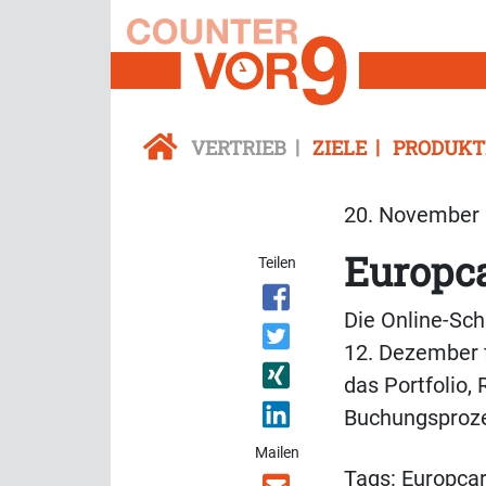
VERTRIEB
ZIELE
PRODUKT
20. November 
Europca
Teilen
Die Online-Sc
12. Dezember f
das Portfolio,
Buchungsproz
Mailen
Tags:
Europca