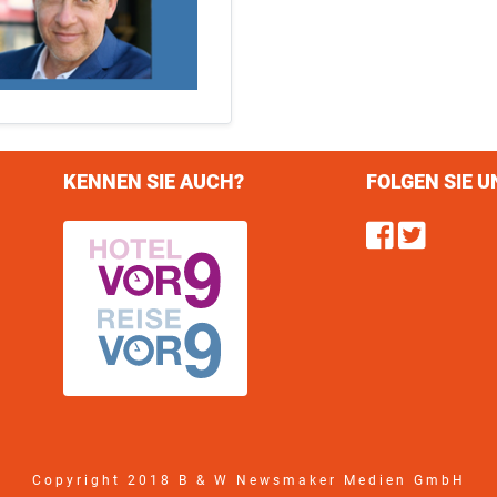
KENNEN SIE AUCH?
FOLGEN SIE U
Find u
Follo
Copyright 2018 B & W Newsmaker Medien GmbH