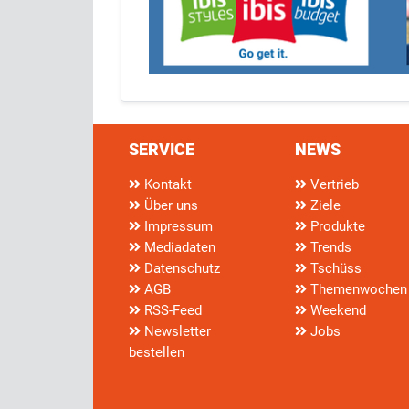
SERVICE
NEWS
Kontakt
Vertrieb
Über uns
Ziele
Impressum
Produkte
Mediadaten
Trends
Datenschutz
Tschüss
AGB
Themenwochen
RSS-Feed
Weekend
Newsletter
Jobs
bestellen