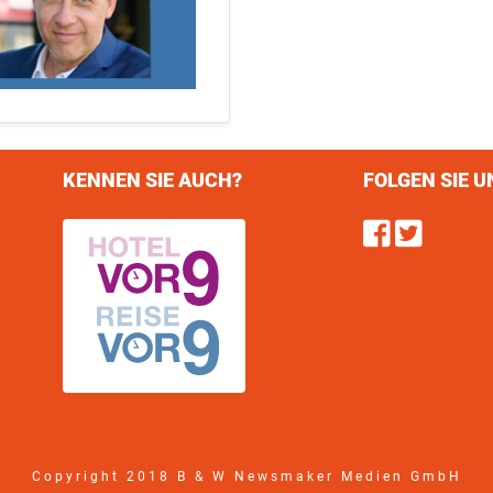
KENNEN SIE AUCH?
FOLGEN SIE U
Find u
Follo
Copyright 2018 B & W Newsmaker Medien GmbH