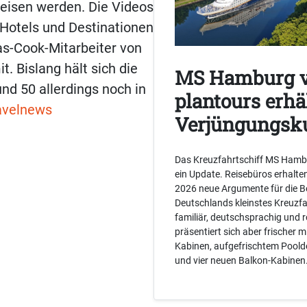
isen werden. Die Videos
Hotels und Destinationen
s-Cook-Mitarbeiter von
t. Bislang hält sich die
MS Hamburg 
nd 50 allerdings noch in
plantours erhä
avelnews
Verjüngungsk
Das Kreuzfahrtschiff MS Ham
ein Update. Reisebüros erhalte
2026 neue Argumente für die B
Deutschlands kleinstes Kreuzfah
familiär, deutschsprachig und 
präsentiert sich aber frischer m
Kabinen, aufgefrischtem Pool
und vier neuen Balkon-Kabinen