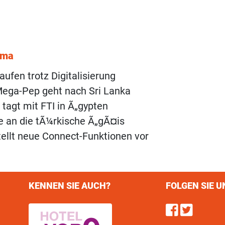
ema
aufen trotz Digitalisierung
Mega-Pep geht nach Sri Lanka
 tagt mit FTI in Ã„gypten
se an die tÃ¼rkische Ã„gÃ¤is
ellt neue Connect-Funktionen vor
KENNEN SIE AUCH?
FOLGEN SIE U
Find u
Follo