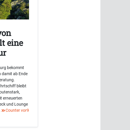
von
lt eine
ur
burg bekommt
n damit ab Ende
eratung.
rtschiff bleibt
routenstark,
it erneuerten
deck und Lounge
.
Counter vor9