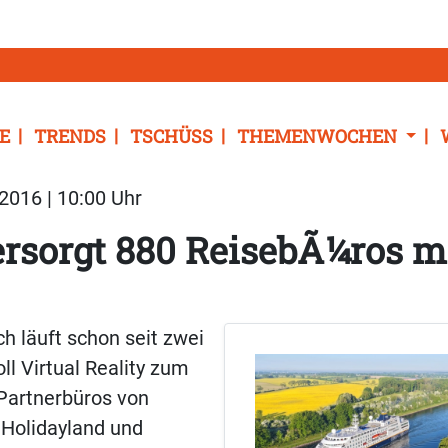
E
TRENDS
TSCHÜSS
THEMENWOCHEN
2016 | 10:00 Uhr
rsorgt 880 ReisebÃ¼ros m
ch läuft schon seit zwei
oll Virtual Reality zum
n Partnerbüros von
Holidayland und