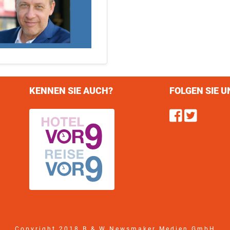
KENNEN SIE AUCH?
FOLGEN SIE U
Find u
Follo
Copyright 2018 B & W Newsmaker Medien GmbH