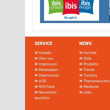
SERVICE
NEWS
Kontakt
Vertrieb
Über uns
Ziele
Impressum
Produkte
Mediadaten
Trends
Datenschutz
Tschüss
AGB
Themenwochen
RSS-Feed
Weekend
Newsletter
Jobs
bestellen