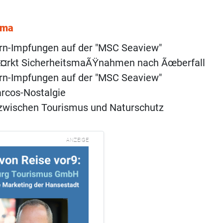
ema
rn-Impfungen auf der "MSC Seaview"
Ã¤rkt SicherheitsmaÃŸnahmen nach Ãœberfall
rn-Impfungen auf der "MSC Seaview"
rcos-Nostalgie
zwischen Tourismus und Naturschutz
ANZEIGE