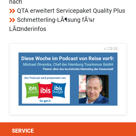
nach
QTA erweitert Servicepaket Quality Plus
Schmetterling-LÃ¶sung fÃ¼r
LÃ¤nderinfos
ANZEIGE
SERVICE