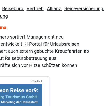
,
Reisebüro
,
Vertrieb
,
Allianz
,
Reiseversicherung
,
rung
ema
tners sortiert Management neu
 entwickelt KI-Portal für Urlaubsreisen
hert auch extern gebuchte Kreuzfahrten ab
ut Reisebürobetreuung aus
räfte sich vor Hitze schützen können
ANZEIGE