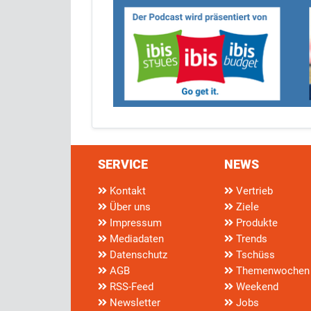
SERVICE
NEWS
Kontakt
Vertrieb
Über uns
Ziele
Impressum
Produkte
Mediadaten
Trends
Datenschutz
Tschüss
AGB
Themenwochen
RSS-Feed
Weekend
Newsletter
Jobs