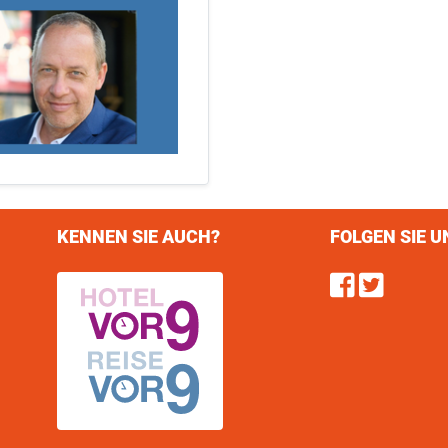
KENNEN SIE AUCH?
FOLGEN SIE U
Find u
Follo