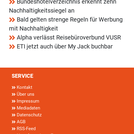
Bundeshotelverzeichnis erkennt zehn
Nachhaltigkeitssiegel an
Bald gelten strenge Regeln für Werbung
mit Nachhaltigkeit
Alpha verlässt Reisebüroverbund VUSR
ETI jetzt auch über My Jack buchbar
SERVICE
Kontakt
Über uns
Impressum
Mediadaten
Datenschutz
AGB
RSS-Feed