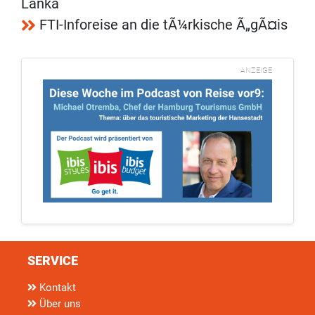
Lanka
FTI-Inforeise an die tÃ¼rkische Ã„gÃ¤is
ANZEIGE
SERVICE
Kontakt
Über uns