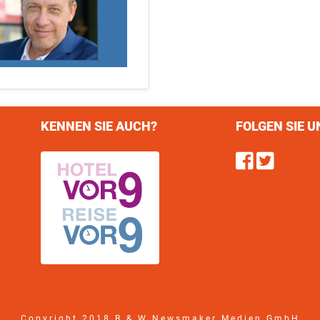
KENNEN SIE AUCH?
FOLGEN SIE U
Find u
Follo
Copyright 2018 B & W Newsmaker Medien GmbH