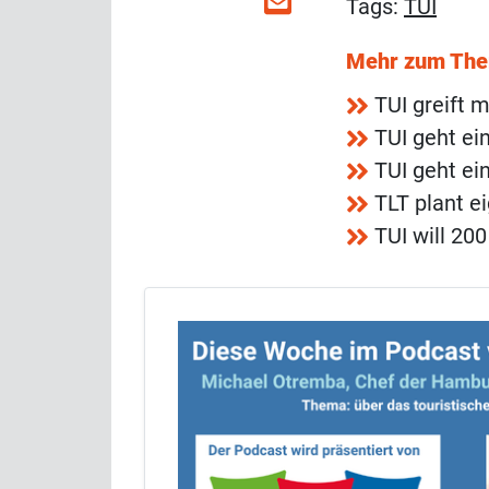
Tags:
TUI
Mehr zum Th
TUI greift 
TUI geht ei
TUI geht ei
TLT plant e
TUI will 20