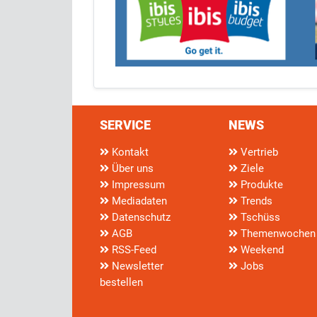
SERVICE
NEWS
Kontakt
Vertrieb
Über uns
Ziele
Impressum
Produkte
Mediadaten
Trends
Datenschutz
Tschüss
AGB
Themenwochen
RSS-Feed
Weekend
Newsletter
Jobs
bestellen