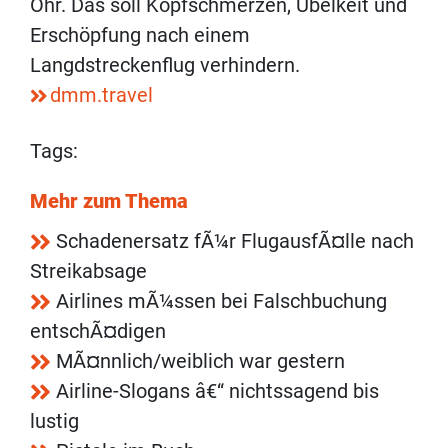
Ohr. Das soll Kopfschmerzen, Übelkeit und
Erschöpfung nach einem
Langdstreckenflug verhindern.
dmm.travel
Tags:
Mehr zum Thema
Schadenersatz fÃ¼r FlugausfÃ¤lle nach
Streikabsage
Airlines mÃ¼ssen bei Falschbuchung
entschÃ¤digen
MÃ¤nnlich/weiblich war gestern
Airline-Slogans â€“ nichtssagend bis
lustig