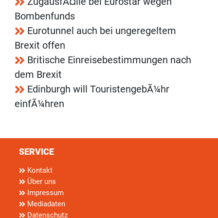
ZugausfÃ¤lle bei Eurostar wegen
Bombenfunds
Eurotunnel auch bei ungeregeltem
Brexit offen
Britische Einreisebestimmungen nach
dem Brexit
Edinburgh will TouristengebÃ¼hr
einfÃ¼hren
SERVICE
Kontakt
Über uns
Impressum
Mediadaten
Datenschutz