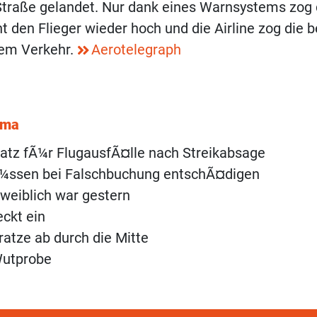
Straße gelandet. Nur dank eines Warnsystems zog
 den Flieger wieder hoch und die Airline zog die b
dem Verkehr.
Aerotelegraph
ema
atz fÃ¼r FlugausfÃ¤lle nach Streikabsage
Ã¼ssen bei Falschbuchung entschÃ¤digen
weiblich war gestern
ckt ein
ratze ab durch die Mitte
Wutprobe