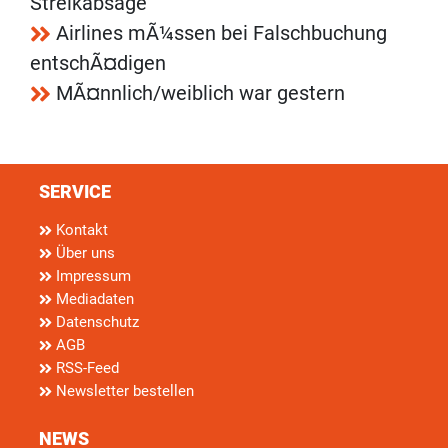
Streikabsage
Airlines mÃ¼ssen bei Falschbuchung
entschÃ¤digen
MÃ¤nnlich/weiblich war gestern
SERVICE
Kontakt
Über uns
Impressum
Mediadaten
Datenschutz
AGB
RSS-Feed
Newsletter bestellen
NEWS