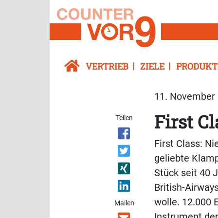
VERTRIEB
ZIELE
PRODUKT
11. November 
First Cl
Teilen
First Class: N
geliebte Klamp
Stück seit 40 
British-Airway
wolle. 12.000 
Mailen
Instrument den