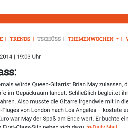
E
TRENDS
TSCHÜSS
THEMENWOCHEN
2014 | 19:03 Uhr
ass:
iemals würde Queen-Gitarrist Brian May zulassen, 
fe im Gepäckraum landet. Schließlich begleitet ih
Jahren. Also musste die Gitarre irgendwie mit in d
s-Fluges von London nach Los Angeles – kostete e
Euro war May der Spaß am Ende wert. Er buchte ein
 First-Class-Sitz neben sich dazu.
Daily Mail