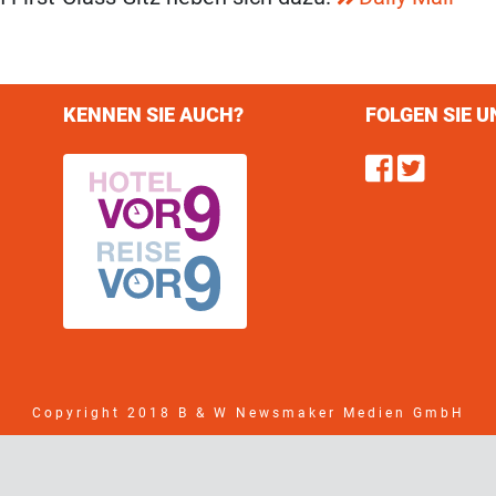
KENNEN SIE AUCH?
FOLGEN SIE U
Find u
Follo
Copyright 2018 B & W Newsmaker Medien GmbH