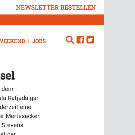
NEWSLETTER BESTELLEN
WEEKEND
JOBS
sel
a, dem
ala Ratjada gar
derzeit eine
Per Mertesacker
 Stevens.
at der