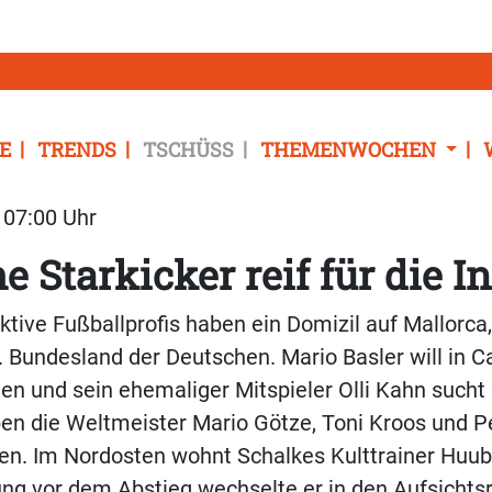
E
TRENDS
TSCHÜSS
THEMENWOCHEN
| 07:00 Uhr
e Starkicker reif für die In
aktive Fußballprofis haben ein Domizil auf Mallorc
7. Bundesland der Deutschen. Mario Basler will in C
nen und sein ehemaliger Mitspieler Olli Kahn sucht 
ben die Weltmeister Mario Götze, Toni Kroos und 
en. Im Nordosten wohnt Schalkes Kulttrainer Huub
ng vor dem Abstieg wechselte er in den Aufsichtsr