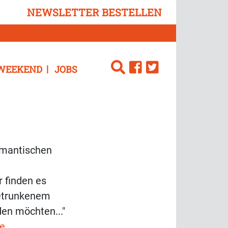
NEWSLETTER BESTELLEN
WEEKEND
JOBS
romantischen
r finden es
betrunkenem
den möchten..."
de