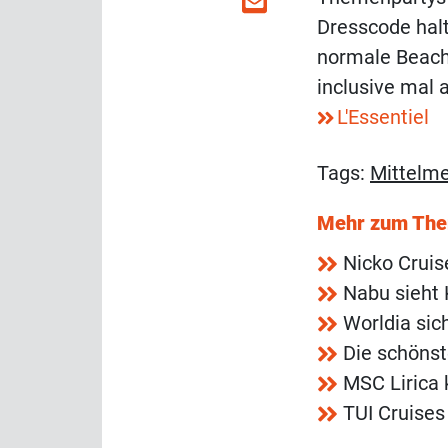
Dresscode halt
normale Beachc
inclusive mal 
L'Essentiel
Tags:
Mittelm
Mehr zum Th
Nicko Crui
Nabu sieht 
Worldia sic
Die schönst
MSC Lirica 
TUI Cruises