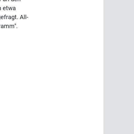
n etwa
fragt. All-
gramm".