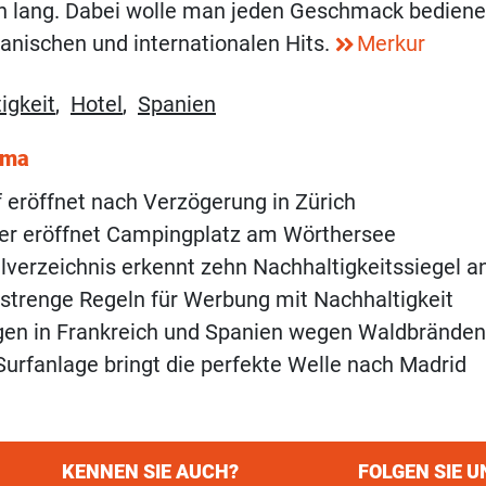
en lang. Dabei wolle man jeden Geschmack bediene
anischen und internationalen Hits.
Merkur
igkeit
,
Hotel
,
Spanien
ema
of eröffnet nach Verzögerung in Zürich
ner eröffnet Campingplatz am Wörthersee
verzeichnis erkennt zehn Nachhaltigkeitssiegel a
 strenge Regeln für Werbung mit Nachhaltigkeit
gen in Frankreich und Spanien wegen Waldbränden
Surfanlage bringt die perfekte Welle nach Madrid
KENNEN SIE AUCH?
FOLGEN SIE U