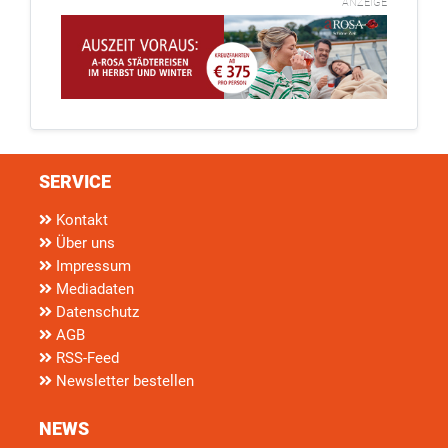
ANZEIGE
SERVICE
Kontakt
Über uns
Impressum
Mediadaten
Datenschutz
AGB
RSS-Feed
Newsletter bestellen
NEWS