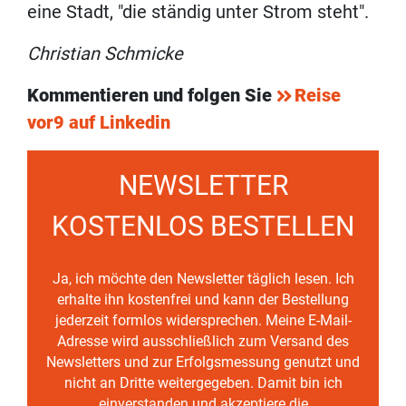
eine Stadt, "die ständig unter Strom steht".
Christian Schmicke
Kommentieren und folgen Sie
Reise
vor9 auf Linkedin
NEWSLETTER
KOSTENLOS BESTELLEN
Ja, ich möchte den Newsletter täglich lesen. Ich
erhalte ihn kostenfrei und kann der Bestellung
jederzeit formlos widersprechen. Meine E-Mail-
Adresse wird ausschließlich zum Versand des
Newsletters und zur Erfolgsmessung genutzt und
nicht an Dritte weitergegeben. Damit bin ich
einverstanden und akzeptiere die