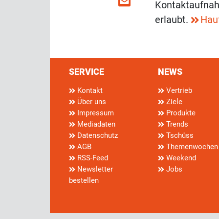
Kontaktaufnah
erlaubt.
Hau
SERVICE
NEWS
Kontakt
Vertrieb
Über uns
Ziele
Impressum
Produkte
Mediadaten
Trends
Datenschutz
Tschüss
AGB
Themenwochen
RSS-Feed
Weekend
Newsletter
Jobs
bestellen