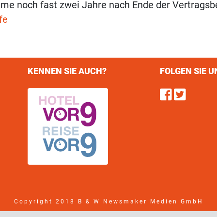
me noch fast zwei Jahre nach Ende der Vertragsb
fe
KENNEN SIE AUCH?
FOLGEN SIE U
Find u
Follo
Copyright 2018 B & W Newsmaker Medien GmbH