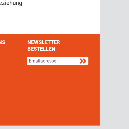
eziehung
NS
NEWSLETTER
BESTELLEN
s on Facebook
w us on Twitter