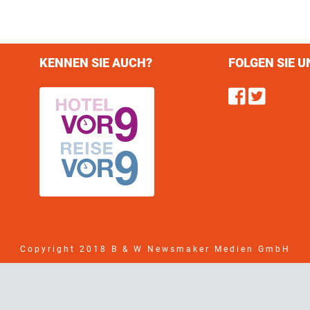
KENNEN SIE AUCH?
FOLGEN SIE U
Find u
Follo
Copyright 2018 B & W Newsmaker Medien GmbH